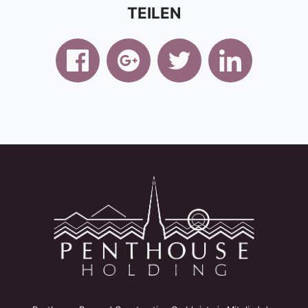
TEILEN
facebook
google+
twitter
linkedin